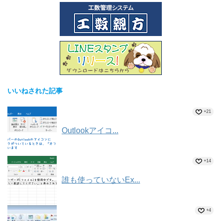
いいねされた記事
+21
Outlookアイコ...
+14
誰も使っていないEx...
+4