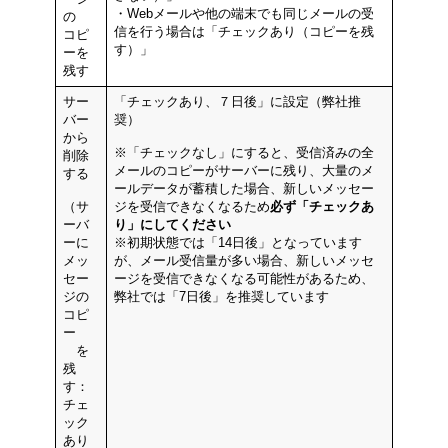
・Webメールや他の端末でも同じメールの受
の
信を行う場合は「チェックあり（コピーを残
コピ
す）」
ーを
残す
サー
「チェックあり、７日後」に設定（弊社推
バー
奨）
から
※「チェックなし」にすると、受信済みの全
削除
メールのコピーがサーバーに残り、大量のメ
する
ールデータが蓄積した場合、新しいメッセー
（サ
ジを受信できなくなるため
必ず「チェックあ
ーバ
り」にしてください
ーに
※初期状態では「14日後」となっています
メッ
が、メール受信量が多い場合、新しいメッセ
セー
ージを受信できなくなる可能性があるため、
ジの
弊社では「7日後」を推奨しています
コピ
ー
を
残
す：
チェ
ック
あり