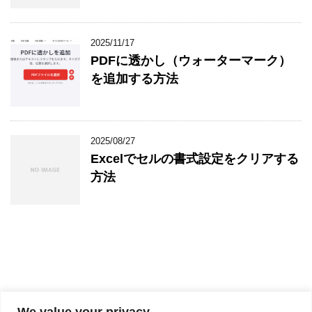
2025/11/17
PDFに透かし（ウォーターマーク）
を追加する方法
2025/08/27
Excelでセルの書式設定をクリアする
方法
自社サービス紹介
メール設定
excel
採用情報
お問
We value your privacy