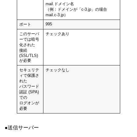
mail.ドメイン名
（例：ドメインが「c-3.jp」の場合
mail.c-3.jp）
995
ポート
このサーバ
チェックあり
ーでは暗号
化された
接続
(SSL/TLS)
が必要
セキュリテ
チェックなし
ィで保護さ
れた
パスワード
認証 (SPA)
での
ログオンが
必要
●送信サーバー