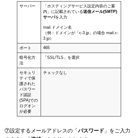
サーバー
「ホスティングサービス設定内容のご案
内」に記載されている
送信メール(SMTP)
サーバ
を入力
mail.ドメイン名
（例：ドメインが「c-3.jp」の場合 mail.c-
3.jp）
465
ポート
暗号化方
「SSL/TLS」を選択
法
セキュリ
チェックなし
ティで保
護された
パスワー
ド認証
(SPA)での
ログオン
が必要
⑦設定するメールアドレスの「
パスワード
」をご入力