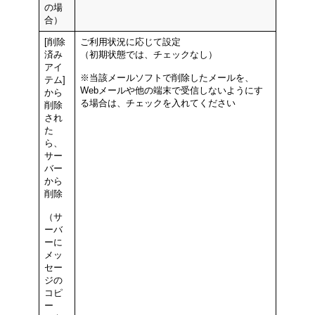
の場
合）
[削除
ご利用状況に応じて設定
済み
（初期状態では、チェックなし）
アイ
※当該メールソフトで削除したメールを、
テム]
Webメールや他の端末で受信しないようにす
から
る場合は、チェックを入れてください
削除
され
た
ら、
サー
バー
から
削除
（サ
ーバ
ーに
メッ
セー
ジの
コピ
ー