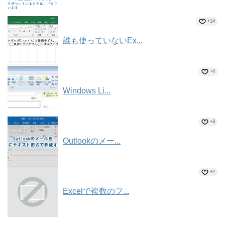
+14
誰も使っていないEx...
+4
Windows Li...
+3
Outlookのメー...
+2
Excelで複数のフ...